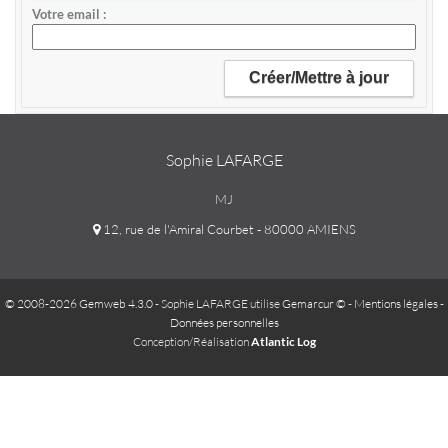
Votre email
Sophie LAFARGE
MJ
12, rue de l'Amiral Courbet - 80000 AMIENS
© 2008-2026 Gemweb 4.3.0
- Sophie LAFARGE utilise
Gemarcur ©
-
Mentions légales
-
Données personnelles
Conception/Réalisation
Atlantic Log