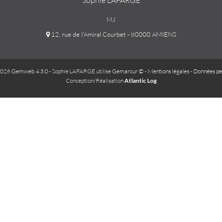
Sophie LAFARGE
MJ
12, rue de l'Amiral Courbet - 80000 AMIENS
026 Gemweb 4.3.0
- Sophie LAFARGE utilise
Gemarcur ©
-
Mentions légales
-
Données pe
Conception/Réalisation
Atlantic Log