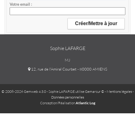
Votre email
Sophie LAFARGE
MJ
12, rue de l'Amiral Courbet - 80000 AMIENS
© 2008-2026 Gemweb 4.3.0
- Sophie LAFARGE utilise
Gemarcur ©
-
Mentions légales
-
Données personnelles
Conception/Réalisation
Atlantic Log