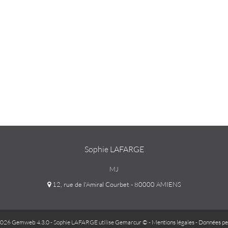
Sophie LAFARGE
MJ
12, rue de l'Amiral Courbet - 80000 AMIENS
026 Gemweb 4.3.0
- Sophie LAFARGE utilise
Gemarcur ©
-
Mentions légales
-
Données pe