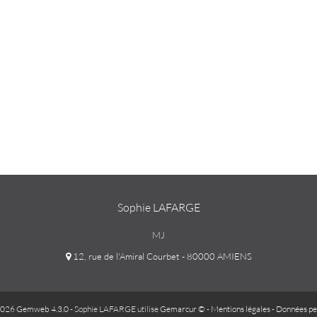
Sophie LAFARGE
MJ
12, rue de l'Amiral Courbet - 80000 AMIENS
026 Gemweb 4.3.0
- Sophie LAFARGE utilise
Gemarcur ©
-
Mentions légales
-
Données pe