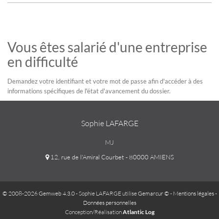
Vous êtes salarié d'une entreprise
en difficulté
Demandez votre identifiant et votre mot de passe afin d'accéder à des
informations spécifiques de l'état d'avancement du dossier.
Sophie LAFARGE
MJ
12, rue de l'Amiral Courbet - 80000 AMIENS
© 2008-2026 Gemweb 4.3.0
- Sophie LAFARGE utilise
Gemarcur ©
-
Mentions légales
-
Données personnelles
Conception/Réalisation
Atlantic Log