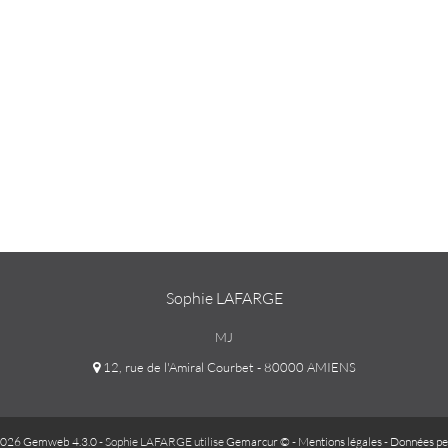
Sophie LAFARGE
MJ
12, rue de l'Amiral Courbet - 80000 AMIENS
026 Gemweb 4.3.0
- Sophie LAFARGE utilise
Gemarcur ©
-
Mentions légales
-
Données pe