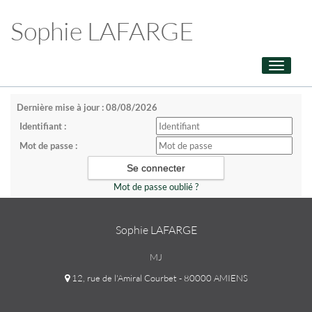
Sophie LAFARGE
Toggle
navigati
Dernière mise à jour : 08/08/2026
Identifiant :
Mot de passe :
Mot de passe oublié ?
Sophie LAFARGE
MJ
12, rue de l'Amiral Courbet - 80000 AMIENS