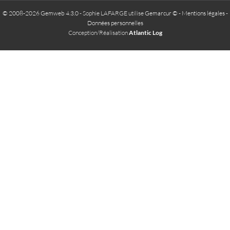
© 2008-2026 Gemweb 4.3.0
- Sophie LAFARGE utilise
Gemarcur ©
-
Mentions légales
-
Données personnelles
Conception/Réalisation
Atlantic Log