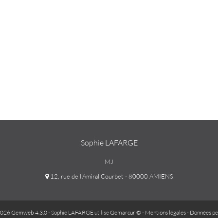
Sophie LAFARGE
MJ
12, rue de l'Amiral Courbet - 80000 AMIENS
026 Gemweb 4.3.0
- Sophie LAFARGE utilise
Gemarcur ©
-
Mentions légales
-
Données pe