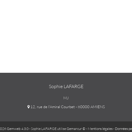
Sophie LAFARGE
MJ
12, rue de l'Amiral Courbet - 80000 AMIENS
026 Gemweb 4.3.0
- Sophie LAFARGE utilise
Gemarcur ©
-
Mentions légales
-
Données pe