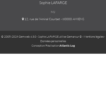
Sophie LAFARGE
MJ
12, rue de l'Amiral Courbet - 80000 AMIENS
© 2008-2026 Gemweb 4.3.0
- Sophie LAFARGE utilise
Gemarcur ©
-
Mentions légales
-
Données personnelles
Conception/Réalisation
Atlantic Log