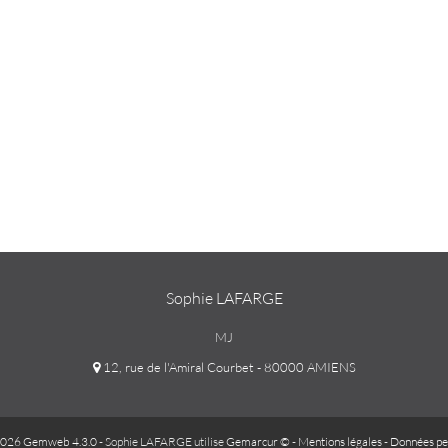
Sophie LAFARGE
MJ
12, rue de l'Amiral Courbet - 80000 AMIENS
026 Gemweb 4.3.0
- Sophie LAFARGE utilise
Gemarcur ©
-
Mentions légales
-
Données pe